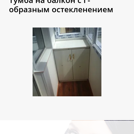
Тумба на балкон с Г-
образным остекленением